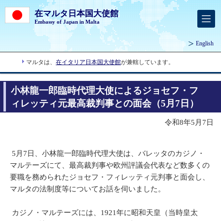
在マルタ日本国大使館
Embassy of Japan in Malta
English
マルタは、
在イタリア日本国大使館
が兼轄しています。
小林龍一郎臨時代理大使によるジョセフ・フ
ィレッティ元最高裁判事との面会（5月7日）
令和8年5月7日
5月7日、小林龍一郎臨時代理大使は、バレッタのカジノ・
マルテーズにて、最高裁判事や欧州評議会代表など数多くの
要職を務められたジョセフ・フィレッティ元判事と面会し、
マルタの法制度等についてお話を伺いました。
カジノ・マルテーズには、1921年に昭和天皇（当時皇太