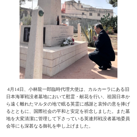
4月14日、小林龍一郎臨時代理大使は、カルカーラにある旧
日本海軍戦没者墓地において慰霊・献花を行い、祖国日本か
ら遠く離れたマルタの地で眠る英霊に感謝と哀悼の意を捧げ
るとともに、国際社会の平和と安定を祈念しました。また墓
地を大変清潔に管理して下さっている英連邦戦没者墓地委員
会等にも深甚なる御礼を申し上げました。