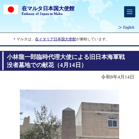
在マルタ日本国大使館
Embassy of Japan in Malta
English
マルタは、
在イタリア日本国大使館
が兼轄しています。
小林龍一郎臨時代理大使による旧日本海軍戦
没者墓地での献花（4月14日）
令和8年4月14日