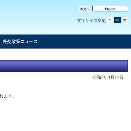
English
本文へ
大
中
文字サイズ変更
小
外交政策ニュース
令和7年3月17日
れます。