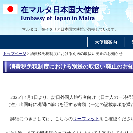
在マルタ日本国大使館
Embassy of Japan in Malta
マルタは、
在イタリア日本国大使館
が兼轄しています。
大使館案内
トップページ
> 消費税免税制度における別送の取扱い廃止のお知らせ
消費税免税制度における別送の取扱い廃止のお
2025年4月1日より、訪日外国人旅行者向け（日本人の一時
（注）出国時に税関に輸出を証する書類（一定の記載事項を満
詳細につきましては、こちらの
リーフレット
をご確認くださ