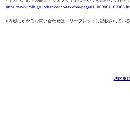
○その他、以下の観光庁ウェブサイトにおいても案内しており
https://www.mlit.go.jp/kankocho/tax-free/page01_000001_00006.h
○内容にかかるお問い合わせは、リーフレットに記載されてい
法的事